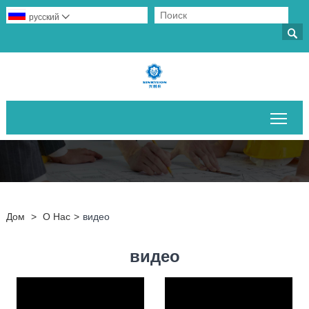
русский


Пер
Дом
>
О Нас
>
видео
видео