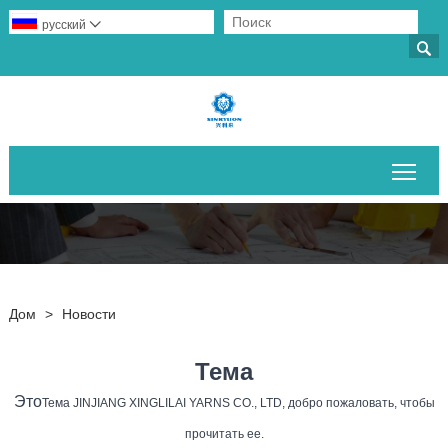
русский


Пер
Дом
>
Новости
Тема
Это
Тема JINJIANG XINGLILAI YARNS CO., LTD, добро пожаловать, чтобы
прочитать ее.